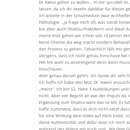
Dr Kwesi gehen zu wollen… In mir sprudelt es
lassen, da ich dir seeehr dankbar für dieses ge
Ich arbeite in der Schulmedizin (war Arzthelfer
Pathologie. ..ja frage mich oft, was steckt hi
bin aber auch Shiatsu-Praktikerin und diese 
meine Kids gehen wir schon seit 10 Jahren den
keine Chemie die weg macht sondern Behandl
den Prozess zu gehen. Tatsächlich fällt mir g
übrigens, dass ich nicht genau hinschaue bei
Hm hm wohl zu anstrengend denn dann muss w
hinschauen.
Aber genau darum geht’s. Ich danke dir sehr fü
Ich hoffe ich habe den Mut, Dr. Kwesi anzusch
„meins“. Ich bin 52. Habe 3 Ausbildungen und 
nicht. Aber von Beginn an war der Impuls da,
Ergänzung zum Shiatsu wäre das so toll. Es tut 
hoffe zumindest, dass es dich nicht nervt dass
für eine Wirkung dein Video auf mich hatte…ic
deine Authentizität und dafür dass ich mich 
während des Videos mit euch und…Mit dem Gro