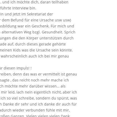
… und ich möchte dich, daran teilhaben
führte Interview bin.
in und jetzt im Sekretariat der
nter dem Befund für eine Ursache usw usw)
Ausbildung war ein Geschenk. Für mich und
 alternativen Weg bzgl. Gesundheit. Sprich
ungen die den Körper unterstützen durch
erade auf, durch dieses gerade gehörte
 meinen Kids was die Ursache sein könnte.
ahrscheinlich auch ich bei mir genau
r diesen Impuls! !
reiben, denn das was er vermittelt ist genau
sagte , das reicht noch mehr mache ich
 ich möchte mehr darüber wissen… als
mir leid, lach nein eigentlich nicht, aber ich
 ich so viel schreibe, sondern du spürst, was
h Danke dir sehr und ich danke dir auch für
dadurch wieder verbunden fühle mit mir,
ßen Ganzen. Vielen vielen vielen Dank.